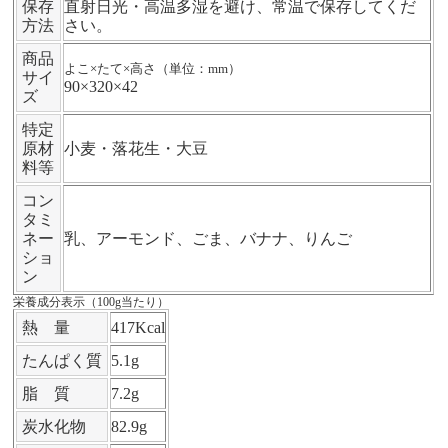
保存
直射日光・高温多湿を避け、常温で保存してくだ
方法
さい。
商品
よこ×たて×高さ（単位：mm）
サイ
90×320×42
ズ
特定
原材
小麦・落花生・大豆
料等
コン
タミ
ネー
乳、アーモンド、ごま、バナナ、りんご
ショ
ン
栄養成分表示（100g当たり）
熱 量
417Kcal
たんぱく質
5.1g
脂 質
7.2g
炭水化物
82.9g