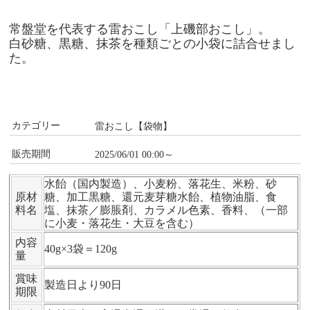
常盤堂を代表する雷おこし
「上磯部おこし」。
白砂糖、黒糖、抹茶を種類ごとの小袋に詰合せまし
た。
カテゴリー
雷おこし【袋物】
販売期間
2025/06/01 00:00～
水飴（国内製造）、小麦粉、落花生、米粉、砂
原材
糖、加工黒糖、還元麦芽糖水飴、植物油脂、食
料名
塩、抹茶／膨脹剤、カラメル色素、香料、（一部
に小麦・落花生・大豆を含む）
内容
40g×3袋＝120g
量
賞味
製造日より90日
期限