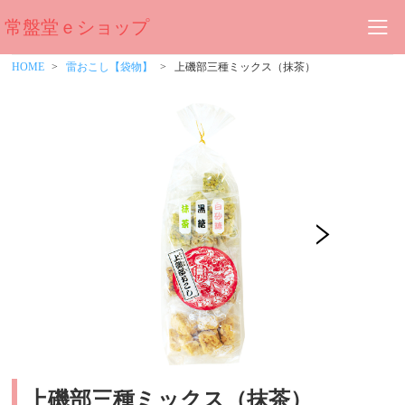
常盤堂ｅショップ
HOME
雷おこし【袋物】
上磯部三種ミックス（抹茶）
上磯部三種ミックス（抹茶）