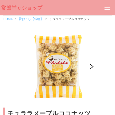
常盤堂ｅショップ
HOME
雷おこし【袋物】
チュララメープルココナッツ
チュララメープルココナッツ