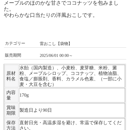
メープルのほのかな甘さでココナッツを包みまし
た。
やわらかな口当たりの洋風おこしです。
カテゴリー
雷おこし【袋物】
販売期間
2025/06/01 00:00～
水飴（国内製造）、小麦粉、麦芽糖、米粉、澱
原材
粉、メープルシロップ、ココナッツ、植物油脂、
料名
食塩／膨脹剤、香料、カラメル色素、（一部に小
麦・大豆を含む）
内容
170g
量
賞味
製造日より90日
期限
保存
直射日光・高温多湿を避け、常温で保存してくだ
方法
さい。