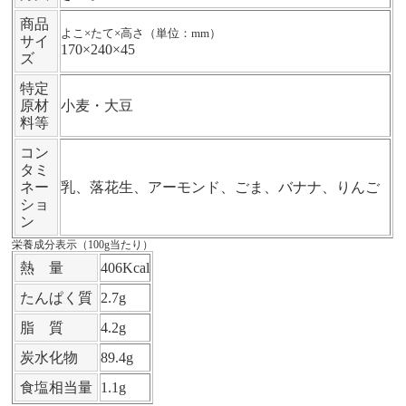
商品
よこ×たて×高さ（単位：mm）
サイ
170×240×45
ズ
特定
原材
小麦・大豆
料等
コン
タミ
ネー
乳、落花生、アーモンド、ごま、バナナ、りんご
ショ
ン
栄養成分表示（100g当たり）
熱 量
406Kcal
たんぱく質
2.7g
脂 質
4.2g
炭水化物
89.4g
食塩相当量
1.1g