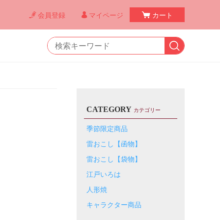
会員登録
マイページ
カート
CATEGORY
カテゴリー
季節限定商品
雷おこし【函物】
雷おこし【袋物】
江戸いろは
人形焼
キャラクター商品