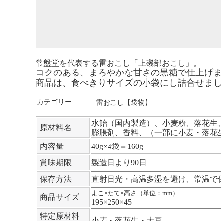
常盤堂を代表する雷おこし
「上磯部おこし」。
コクのある、まろやかな甘さの黒糖で仕上げ
商品は、食べきりサイズの小袋にし詰合せま
カテゴリー
雷おこし【袋物】
水飴（国内製造）、小麦粉、落花生
原材料名
膨脹剤、香料、（一部に小麦・落花
内容量
40g×4袋＝160g
賞味期限
製造日より90日
保存方法
直射日光・高温多湿を避け、常温で
よこ×たて×高さ（単位：mm）
商品サイズ
195×250×45
特定原材料
小麦・落花生・大豆