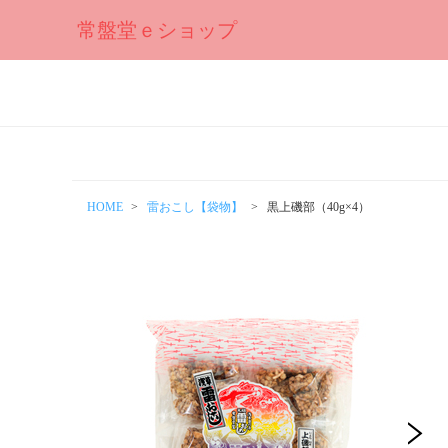
常盤堂ｅショップ
HOME
雷おこし【袋物】
黒上磯部（40g×4）