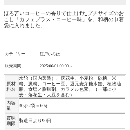
ほろ苦いコーヒーの香りで仕上げたプチサイズのお
こし「カフェプラス・コーヒー味」を、和柄の巾着
袋に入れました。
カテゴリー
江戸いろは
販売期間
2025/06/01 00:00～
水飴（国内製造）、落花生、小麦粉、砂糖、米
原材
粉、澱粉、コーヒー豆、還元麦芽糖水飴、植物油
料名
脂、食塩／膨脹剤、カラメル色素、（一部に小
麦・落花生・大豆を含む）
内容
30g×2袋＝60g
量
賞味
製造日より90日
期限