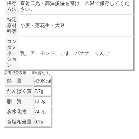
保存
直射日光・高温多湿を避け、常温で保存してくだ
方法
さい。
特定
原材
小麦・落花生・大豆
料等
コン
タミ
ネー
乳、アーモンド、ごま、バナナ、りんご
ショ
ン
栄養成分表示（100g当たり）
熱 量
439Kcal
たんぱく質
7.7g
脂 質
12.2g
炭水化物
74.7g
食塩相当量
0.7g