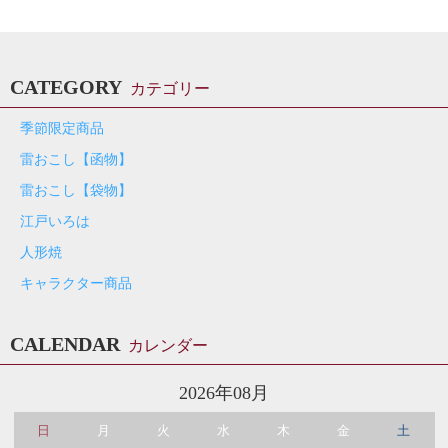
CATEGORY
カテゴリー
季節限定商品
雷おこし【函物】
雷おこし【袋物】
江戸いろは
人形焼
キャラクター商品
CALENDAR
カレンダー
2026年08月
日
月
火
水
木
金
土